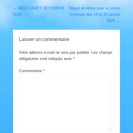
Post navigation
←
INFO CADET DÉCEMBRE
Départ et retour pour la survie
2024
hivernale des 18 et 19 janvier
2025
→
Laisser un commentaire
Votre adresse e-mail ne sera pas publiée.
Les champs
obligatoires sont indiqués avec
*
Commentaire
*