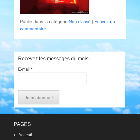
Publié dans la catégorie
Non classé
|
Écrivez un
commentaire
Recevez les messages du mois!
E-mail
*
Footer Menu
PAGES
Acceuil