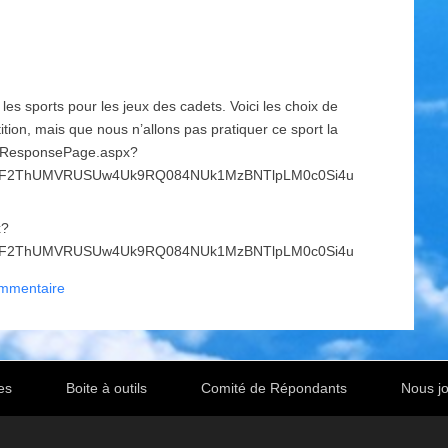
es sports pour les jeux des cadets. Voici les choix de
tition, mais que nous n’allons pas pratiquer ce sport la
es/ResponsePage.aspx?
p5bF2ThUMVRUSUw4Uk9RQ084NUk1MzBNTlpLM0c0Si4u
x?
p5bF2ThUMVRUSUw4Uk9RQ084NUk1MzBNTlpLM0c0Si4u
ommentaire
es
Boite à outils
Comité de Répondants
Nous jo