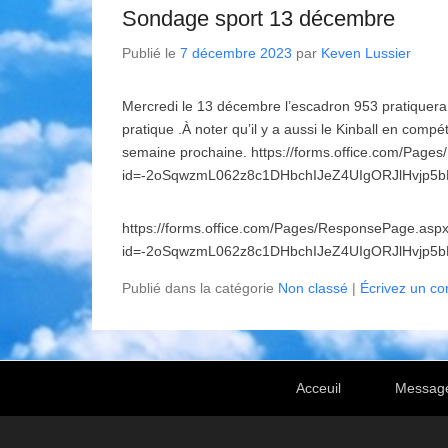
Sondage sport 13 décembre
Publié le
7 décembre 2023
par
Keven Lussier
Mercredi le 13 décembre l’escadron 953 pratiquera l
pratique .À noter qu’il y a aussi le Kinball en compé
semaine prochaine. https://forms.office.com/Pag
id=-2oSqwzmL062z8c1DHbchIJeZ4UIgORJlHvj
https://forms.office.com/Pages/ResponsePage.asp
id=-2oSqwzmL062z8c1DHbchIJeZ4UIgORJlHvj
Publié dans la catégorie
Non classé
|
Écrivez un c
Footer Menu
Acceuil
Messag