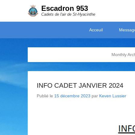
Escadron 953
Cadets de l'air de St-Hyacinthe
Secondary Menu
Acceuil
Messag
Monthly Arc
INFO CADET JANVIER 2024
Publié le
15 décembre 2023
par
Keven Lussier