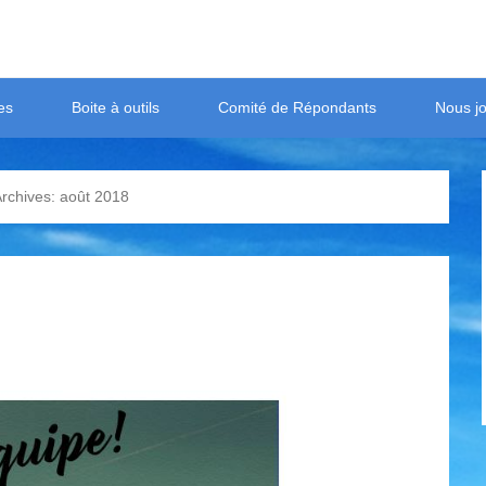
es
Boite à outils
Comité de Répondants
Nous jo
Archives:
août 2018