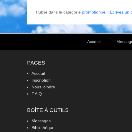
Publié dans la catégorie
promotionnel
|
Écrivez un
Footer Menu
Acceuil
Messag
PAGES
Acceuil
Inscription
Nous joindre
F.A.Q.
BOÎTE À OUTILS
Messages
Bibliothèque