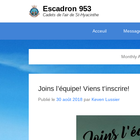
Escadron 953
Cadets de l'air de St-Hyacinthe
Secondary Menu
Acceuil
Messag
Monthly 
Joins l’équipe! Viens t’inscrire!
Publié le
30 août 2018
par
Keven Lussier