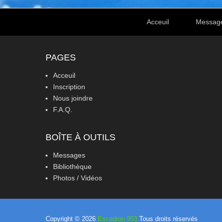
Footer Menu
Acceuil
Messag
PAGES
Acceuil
Inscription
Nous joindre
F.A.Q.
BOÎTE À OUTILS
Messages
Bibliothèque
Photos / Vidéos
Copyright © 2026
Escadron 953
Tous droits réservés