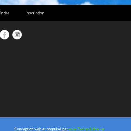
indre
Inscription
Conception web et propulsé par
www.Technolution.ca