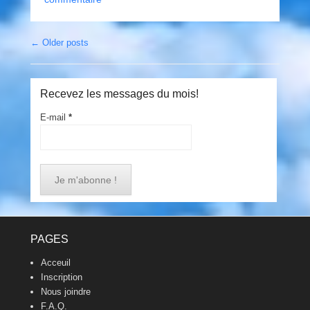
Post navigation
←
Older posts
Recevez les messages du mois!
E-mail
*
Footer Menu
PAGES
Acceuil
Inscription
Nous joindre
F.A.Q.