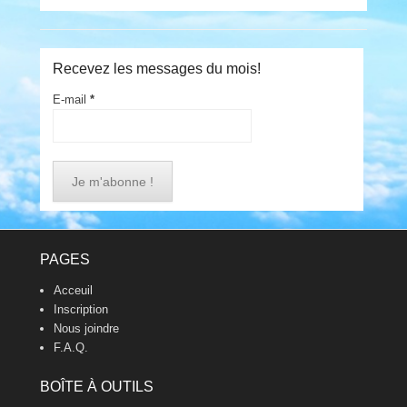
Recevez les messages du mois!
E-mail
*
Footer Menu
PAGES
Acceuil
Inscription
Nous joindre
F.A.Q.
BOÎTE À OUTILS