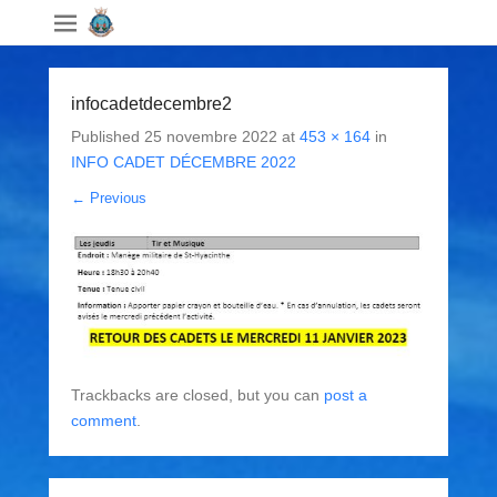
infocadetdecembre2
Published
25 novembre 2022
at
453 × 164
in
INFO CADET DÉCEMBRE 2022
← Previous
Trackbacks are closed, but you can
post a
comment
.