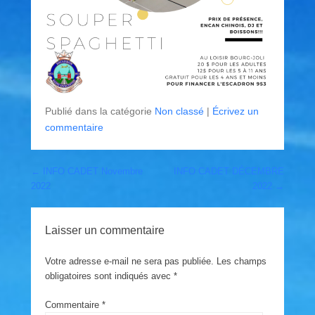
Publié dans la catégorie
Non classé
|
Écrivez un
commentaire
Post navigation
←
INFO CADET Novembre
INFO CADET DÉCEMBRE
2022
2022
→
Laisser un commentaire
Votre adresse e-mail ne sera pas publiée.
Les champs
obligatoires sont indiqués avec
*
Commentaire
*