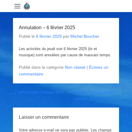
Annulation – 6 février 2025
Publié le
6 février 2025
par
Michel Boucher
Les activités du jeudi soir 6 février 2025 (tir et
musique) sont annulées par cause de mauvais temps.
Publié dans la catégorie
Non classé
|
Écrivez un
commentaire
Post navigation
←
INFO-CADET Février 2025
Rappel – Jeux des cadets –
samedi 15 février 2025
→
Laisser un commentaire
Votre adresse e-mail ne sera pas publiée.
Les champs