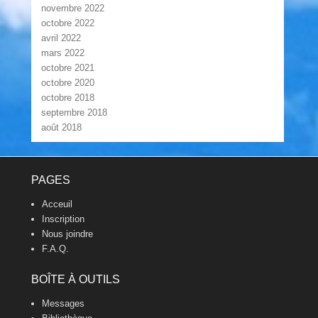
novembre 2022
octobre 2022
avril 2022
mars 2022
octobre 2021
octobre 2020
octobre 2018
septembre 2018
août 2018
Footer Menu
PAGES
Acceuil
Inscription
Nous joindre
F.A.Q.
BOÎTE À OUTILS
Messages