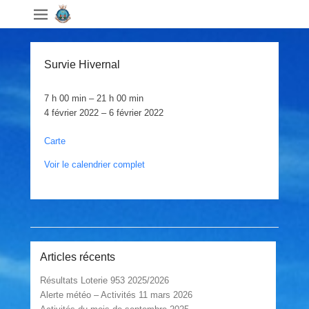
Survie Hivernal
Survie
7 h 00 min
–
21 h 00 min
Hivernal
4 février 2022
–
6 février 2022
Manège
Carte
Militaire
Voir le calendrier complet
St-
Hyacinthe
Post navigation
Articles récents
Résultats Loterie 953 2025/2026
Alerte météo – Activités 11 mars 2026