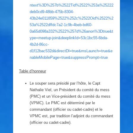
ntext%3D%257b%2522Tid%2522%253a%25222
deb0cd9-48bb-475b-8304-
43b24e011859%2522%252c%2522Oid%2522%2
53a%2522dffdc7a2-1c9b-4beb-bd60-
0a65d098a332%2522%257d%26anon%3Dtrue&t
ype=meetup-join&deeplinkId=53c1bc55-6bda-
4b2d-86cc-
d1f12bac532d&directDl=true&msLaunch=true&e
nableMobilePage=true&suppressPrompt=true
Table d’honneur
Le souper sera présidé par l’hôte, le Capt
Nathalie Viel, un Président du comité du mess
(PMC) et un Vice-président du comité du mess
(VPMC). Le PMC est déterminé par le
commandant (officier ou cadet-cadre) et le
VPMC est, par tradition l’adjoint du commandant
(officier ou cadet-cadre).