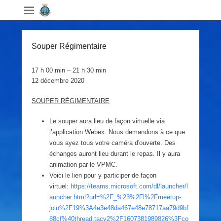
Souper Régimentaire
Souper
17 h 00 min
–
21 h 30 min
Régimentaire
12 décembre 2020
SOUPER R
É
GIMENTAIRE
Le souper aura lieu de façon virtuelle via
l’application Webex. Nous demandons à ce que
vous ayez tous votre caméra d'ouverte. Des
échanges auront lieu durant le repas. Il y aura
animation par le VPMC.
Voici le lien pour y participer de façon
virtuel:
https://teams.microsoft.com/dl/launcher/l
auncher.html?url=%2F_%23%2Fl%2Fmeetup-
join%2F19%3A4e3e48da467e48e78717aa79d9bf
88cf%40thread.tacv2%2F1607381989826%3Fco