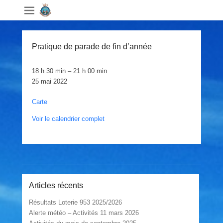
Pratique de parade de fin d’année
Pratique
18 h 30 min
–
21 h 00 min
de
25 mai 2022
parade
Manège
de
Carte
Militaire
fin
Voir le calendrier complet
St-
d'année
Hyacinthe
Post navigation
Articles récents
Résultats Loterie 953 2025/2026
Alerte météo – Activités 11 mars 2026