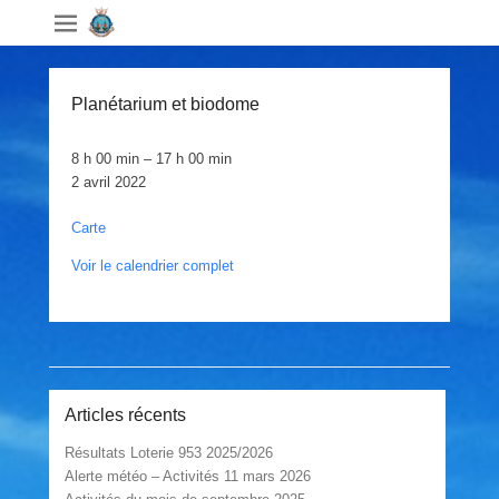
Planétarium et biodome
Planétarium
8 h 00 min
–
17 h 00 min
et
2 avril 2022
biodome
Manège
Carte
Militaire
Voir le calendrier complet
St-
Hyacinthe
Post navigation
Articles récents
Résultats Loterie 953 2025/2026
Alerte météo – Activités 11 mars 2026