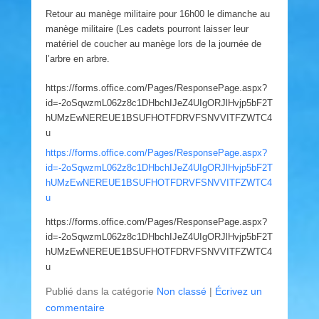
Retour au manège militaire pour 16h00 le dimanche au
manège militaire (Les cadets pourront laisser leur
matériel de coucher au manège lors de la journée de
l’arbre en arbre.
https://forms.office.com/Pages/ResponsePage.aspx?
id=-2oSqwzmL062z8c1DHbchIJeZ4UIgORJlHvjp5bF2T
hUMzEwNEREUE1BSUFHOTFDRVFSNVVITFZWTC4
u
https://forms.office.com/Pages/ResponsePage.aspx?
id=-2oSqwzmL062z8c1DHbchIJeZ4UIgORJlHvjp5bF2T
hUMzEwNEREUE1BSUFHOTFDRVFSNVVITFZWTC4
u
https://forms.office.com/Pages/ResponsePage.aspx?
id=-2oSqwzmL062z8c1DHbchIJeZ4UIgORJlHvjp5bF2T
hUMzEwNEREUE1BSUFHOTFDRVFSNVVITFZWTC4
u
Publié dans la catégorie
Non classé
|
Écrivez un
commentaire