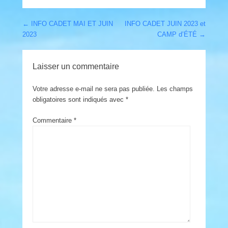
Post navigation
←
INFO CADET MAI ET JUIN
INFO CADET JUIN 2023 et
2023
CAMP d’ÉTÉ
→
Laisser un commentaire
Votre adresse e-mail ne sera pas publiée.
Les champs
obligatoires sont indiqués avec
*
Commentaire
*