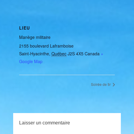
LIEU
Manège militaire
2155 boulevard Laframboise
Saint-Hyacinthe
,
Québec
J2S 4X5
Canada
+
Google Map
Soirée de tir
Laisser un commentaire