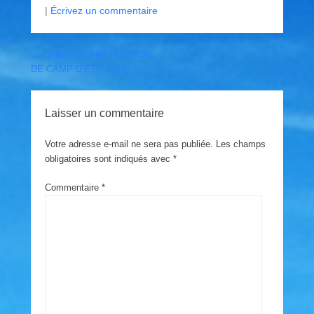
|
Écrivez un commentaire
Post navigation
←
CAHIER D’INFORMATION
DE CAMP D’ÉTÉ 2023
Laisser un commentaire
Votre adresse e-mail ne sera pas publiée.
Les champs
obligatoires sont indiqués avec
*
Commentaire
*