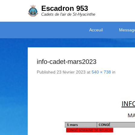
Escadron 953
Cadets de l'air de St-Hyacinthe
Secondary Menu
Acceuil
Messag
info-cadet-mars2023
Published
23 février 2023
at
540 × 738
in