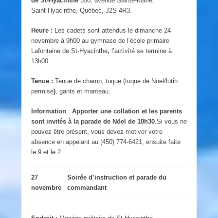
de St-Hyacinthe
350, avenue Sainte-Marie,
Saint-Hyacinthe, Québec, J2S 4R3.
Heure :
Les cadets sont attendus le dimanche 24
novembre à 9h00 au gymnase de l’école primaire
Lafontaine de St-Hyacinthe
,
l’activité se termine à
13h00.
Tenue :
Tenue de champ, tuque (tuque de Nöel/lutin
permise
)
, gants et manteau.
Information
:
Apporter une collation et les parents
sont invités à la parade de
Nöel
de 10h30
.Si vous ne
pouvez être présent, vous devez motiver votre
absence en appelant au (450) 774-6421, ensuite faite
le 9 et le 2
27
Soirée d’instruction et parade du
novembre
commandant