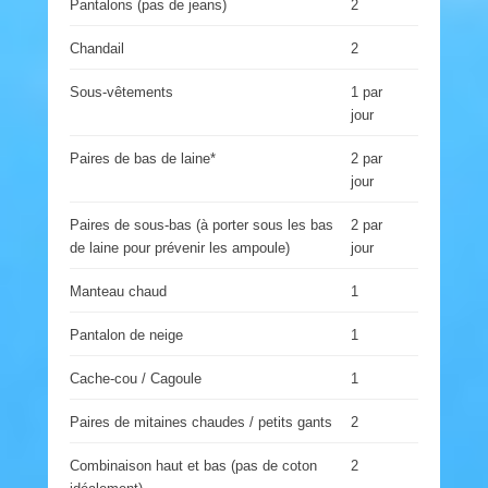
Pantalons (pas de jeans)
2
Chandail
2
Sous-vêtements
1 par
jour
Paires de bas de laine*
2 par
jour
Paires de sous-bas (à porter sous les bas
2 par
de laine pour prévenir les ampoule)
jour
Manteau chaud
1
Pantalon de neige
1
Cache-cou / Cagoule
1
Paires de mitaines chaudes / petits gants
2
Combinaison haut et bas (pas de coton
2