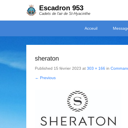
Escadron 953
Cadets de l'air de St-Hyacinthe
Secondary Menu
Acceuil
Messag
sheraton
Published
15 février 2023
at
303 × 166
in
Commandi
← Previous