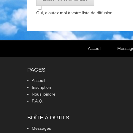
Oui, ajoutez moi à votre liste de diffusion.
Footer Menu
Acceuil
Messag
PAGES
Acceuil
Inscription
Nous joindre
F.A.Q.
BOÎTE À OUTILS
Messages