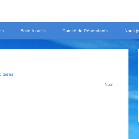
es
Boite à outils
Comité de Répondants
Nous jo
taires
Next →