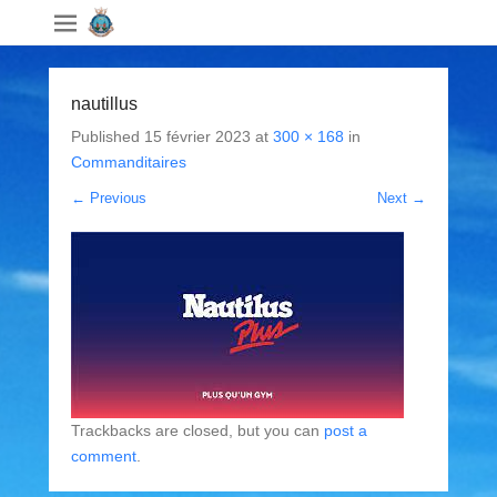
nautillus
Published
15 février 2023
at
300 × 168
in
Commanditaires
← Previous
Next →
Trackbacks are closed, but you can
post a
comment
.