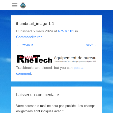
thumbnail_image-1-1
Published
5 mars 2024
at
675 × 101
in
Commanditaires
← Previous
Next →
Trackbacks are closed, but you can
post a
comment
.
Laisser un commentaire
Votre adresse e-mail ne sera pas publiée.
Les champs
obligatoires sont indiqués avec
*