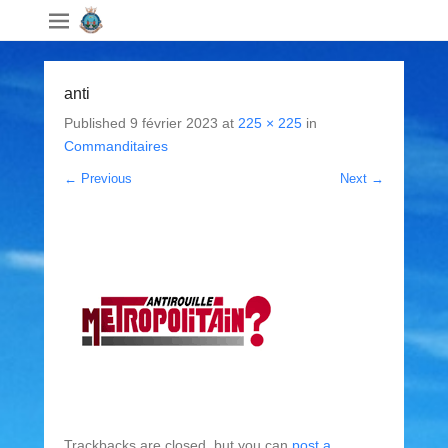
anti
Published
9 février 2023
at
225 × 225
in
Commanditaires
← Previous
Next →
Trackbacks are closed, but you can
post a