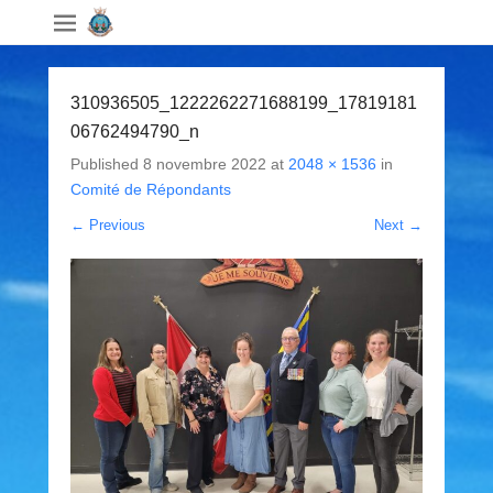
310936505_1222262271688199_17819181
06762494790_n
Published
8 novembre 2022
at
2048 × 1536
in
Comité de Répondants
← Previous
Next →